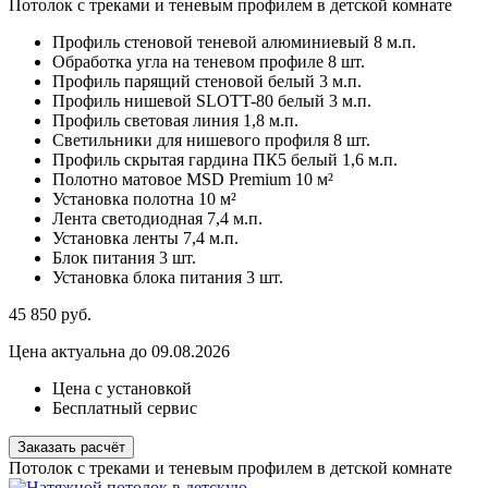
Потолок с треками и теневым профилем в детской комнате
Профиль стеновой теневой алюминиевый
8 м.п.
Обработка угла на теневом профиле
8 шт.
Профиль парящий стеновой белый
3 м.п.
Профиль нишевой SLOTT-80 белый
3 м.п.
Профиль световая линия
1,8 м.п.
Светильники для нишевого профиля
8 шт.
Профиль скрытая гардина ПК5 белый
1,6 м.п.
Полотно матовое MSD Premium
10 м²
Установка полотна
10 м²
Лента светодиодная
7,4 м.п.
Установка ленты
7,4 м.п.
Блок питания
3 шт.
Установка блока питания
3 шт.
45 850
руб.
Цена актуальна до 09.08.2026
Цена с установкой
Бесплатный сервис
Заказать расчёт
Потолок с треками и теневым профилем в детской комнате