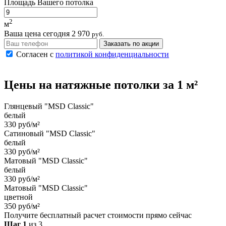
Площадь Вашего потолка
2
м
Ваша цена сегодня
2 970
руб.
Заказать по акции
Согласен с
политикой конфиденциальности
Цены на
натяжные потолки
за 1 м²
Глянцевый "MSD Classic"
белый
330 руб/м²
Сатиновый "MSD Classic"
белый
330 руб/м²
Матовый "MSD Classic"
белый
330 руб/м²
Матовый "MSD Classic"
цветной
350 руб/м²
Получите бесплатный расчет стоимости прямо сейчас
Шаг 1
из 3